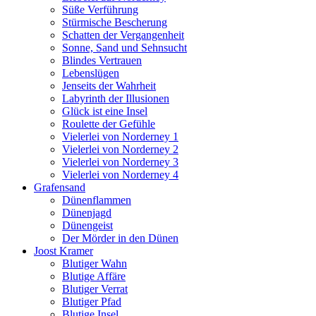
Süße Verführung
Stürmische Bescherung
Schatten der Vergangenheit
Sonne, Sand und Sehnsucht
Blindes Vertrauen
Lebenslügen
Jenseits der Wahrheit
Labyrinth der Illusionen
Glück ist eine Insel
Roulette der Gefühle
Vielerlei von Norderney 1
Vielerlei von Norderney 2
Vielerlei von Norderney 3
Vielerlei von Norderney 4
Grafensand
Dünenflammen
Dünenjagd
Dünengeist
Der Mörder in den Dünen
Joost Kramer
Blutiger Wahn
Blutige Affäre
Blutiger Verrat
Blutiger Pfad
Blutige Insel