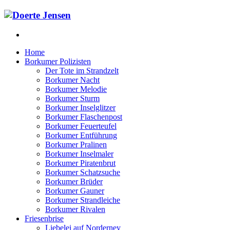
Home
Borkumer Polizisten
Der Tote im Strandzelt
Borkumer Nacht
Borkumer Melodie
Borkumer Sturm
Borkumer Inselglitzer
Borkumer Flaschenpost
Borkumer Feuerteufel
Borkumer Entführung
Borkumer Pralinen
Borkumer Inselmaler
Borkumer Piratenbrut
Borkumer Schatzsuche
Borkumer Brüder
Borkumer Gauner
Borkumer Strandleiche
Borkumer Rivalen
Friesenbrise
Liebelei auf Norderney