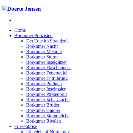
Home
Borkumer Polizisten
Der Tote im Strandzelt
Borkumer Nacht
Borkumer Melodie
Borkumer Sturm
Borkumer Inselglitzer
Borkumer Flaschenpost
Borkumer Feuerteufel
Borkumer Entführung
Borkumer Pralinen
Borkumer Inselmaler
Borkumer Piratenbrut
Borkumer Schatzsuche
Borkumer Brüder
Borkumer Gauner
Borkumer Strandleiche
Borkumer Rivalen
Friesenbrise
Liebelei auf Norderney