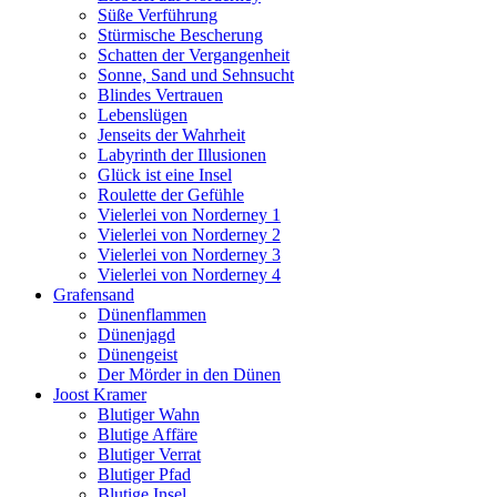
Süße Verführung
Stürmische Bescherung
Schatten der Vergangenheit
Sonne, Sand und Sehnsucht
Blindes Vertrauen
Lebenslügen
Jenseits der Wahrheit
Labyrinth der Illusionen
Glück ist eine Insel
Roulette der Gefühle
Vielerlei von Norderney 1
Vielerlei von Norderney 2
Vielerlei von Norderney 3
Vielerlei von Norderney 4
Grafensand
Dünenflammen
Dünenjagd
Dünengeist
Der Mörder in den Dünen
Joost Kramer
Blutiger Wahn
Blutige Affäre
Blutiger Verrat
Blutiger Pfad
Blutige Insel