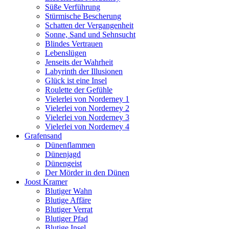
Süße Verführung
Stürmische Bescherung
Schatten der Vergangenheit
Sonne, Sand und Sehnsucht
Blindes Vertrauen
Lebenslügen
Jenseits der Wahrheit
Labyrinth der Illusionen
Glück ist eine Insel
Roulette der Gefühle
Vielerlei von Norderney 1
Vielerlei von Norderney 2
Vielerlei von Norderney 3
Vielerlei von Norderney 4
Grafensand
Dünenflammen
Dünenjagd
Dünengeist
Der Mörder in den Dünen
Joost Kramer
Blutiger Wahn
Blutige Affäre
Blutiger Verrat
Blutiger Pfad
Blutige Insel