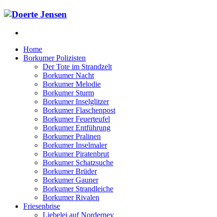
Home
Borkumer Polizisten
Der Tote im Strandzelt
Borkumer Nacht
Borkumer Melodie
Borkumer Sturm
Borkumer Inselglitzer
Borkumer Flaschenpost
Borkumer Feuerteufel
Borkumer Entführung
Borkumer Pralinen
Borkumer Inselmaler
Borkumer Piratenbrut
Borkumer Schatzsuche
Borkumer Brüder
Borkumer Gauner
Borkumer Strandleiche
Borkumer Rivalen
Friesenbrise
Liebelei auf Norderney