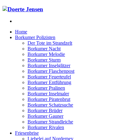
Home
Borkumer Polizisten
Der Tote im Strandzelt
Borkumer Nacht
Borkumer Melodie
Borkumer Sturm
Borkumer Inselglitzer
Borkumer Flaschenpost
Borkumer Feuerteufel
Borkumer Entführung
Borkumer Pralinen
Borkumer Inselmaler
Borkumer Piratenbrut
Borkumer Schatzsuche
Borkumer Brüder
Borkumer Gauner
Borkumer Strandleiche
Borkumer Rivalen
Friesenbrise
Liebelei auf Norderney