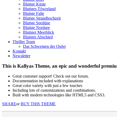
Blutige Küste
Blutiges Töwerland
Blutige Falle
Blutige Strandhochzeit
Blutige Seedüne
Blutige Nordsee
Blutiger Meerblick
Blutiger Abschied
Thriller Team
Das Schweigen der Opfer
Kontakt
Newsletter
This is Kallyas Theme,
an epic and wonderful premi
Great customer support! Check out our forum.
Documentation included with explanations
Great color variety with just a few touches
Including lots of customizations and combinations.
Built with modern technologies like HTML5 and CSS3.
SHARE
or
BUY THIS THEME