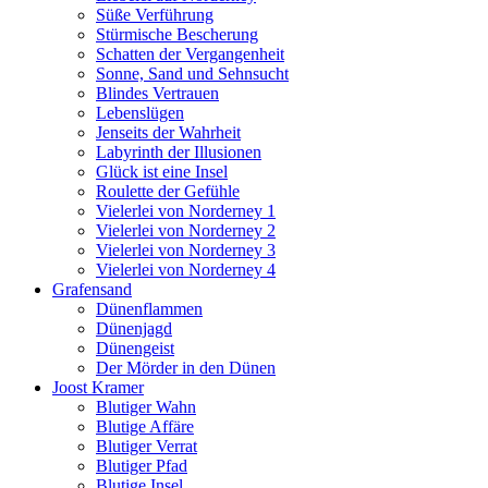
Süße Verführung
Stürmische Bescherung
Schatten der Vergangenheit
Sonne, Sand und Sehnsucht
Blindes Vertrauen
Lebenslügen
Jenseits der Wahrheit
Labyrinth der Illusionen
Glück ist eine Insel
Roulette der Gefühle
Vielerlei von Norderney 1
Vielerlei von Norderney 2
Vielerlei von Norderney 3
Vielerlei von Norderney 4
Grafensand
Dünenflammen
Dünenjagd
Dünengeist
Der Mörder in den Dünen
Joost Kramer
Blutiger Wahn
Blutige Affäre
Blutiger Verrat
Blutiger Pfad
Blutige Insel