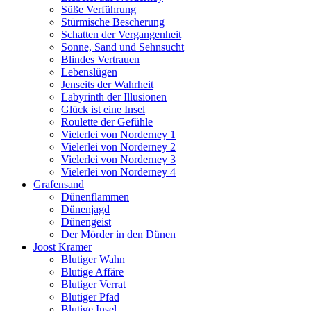
Süße Verführung
Stürmische Bescherung
Schatten der Vergangenheit
Sonne, Sand und Sehnsucht
Blindes Vertrauen
Lebenslügen
Jenseits der Wahrheit
Labyrinth der Illusionen
Glück ist eine Insel
Roulette der Gefühle
Vielerlei von Norderney 1
Vielerlei von Norderney 2
Vielerlei von Norderney 3
Vielerlei von Norderney 4
Grafensand
Dünenflammen
Dünenjagd
Dünengeist
Der Mörder in den Dünen
Joost Kramer
Blutiger Wahn
Blutige Affäre
Blutiger Verrat
Blutiger Pfad
Blutige Insel