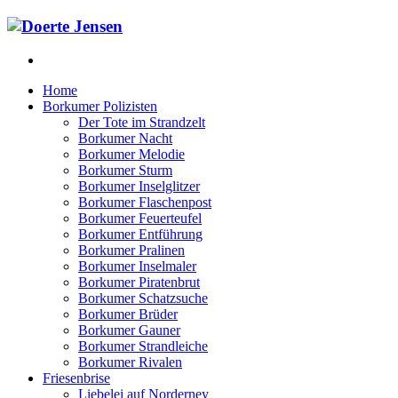
Home
Borkumer Polizisten
Der Tote im Strandzelt
Borkumer Nacht
Borkumer Melodie
Borkumer Sturm
Borkumer Inselglitzer
Borkumer Flaschenpost
Borkumer Feuerteufel
Borkumer Entführung
Borkumer Pralinen
Borkumer Inselmaler
Borkumer Piratenbrut
Borkumer Schatzsuche
Borkumer Brüder
Borkumer Gauner
Borkumer Strandleiche
Borkumer Rivalen
Friesenbrise
Liebelei auf Norderney